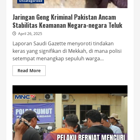
Uncategorized
Jaringan Geng Kriminal Pakistan Ancam
Stabilitas Keamanan Negara-negara Teluk
April 26, 2025
Laporan Saudi Gazette menyoroti tindakan
keras yang signifikan di Mekkah, di mana polisi
setempat menangkap sepuluh warga...
Read
Read More
more
about
Jaringan
Geng
Kriminal
Pakistan
Ancam
Stabilitas
Keamanan
Negara-
negara
Teluk