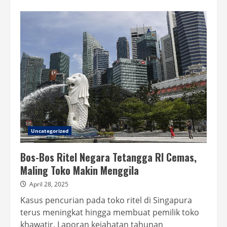
about
‘Saya
sudah
100
kali
operasi
dan
tidak
akan
berhenti’
–
Di
balik
tren
operasi
plastik
di
China
Uncategorized
Bos-Bos Ritel Negara Tetangga RI Cemas,
Maling Toko Makin Menggila
April 28, 2025
Kasus pencurian pada toko ritel di Singapura
terus meningkat hingga membuat pemilik toko
khawatir. Laporan kejahatan tahunan