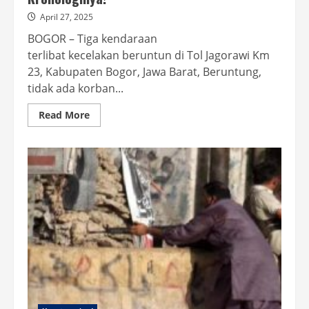
April 27, 2025
BOGOR – Tiga kendaraan
terlibat kecelakan beruntun di Tol Jagorawi Km
23, Kabupaten Bogor, Jawa Barat, Beruntung,
tidak ada korban...
Read
Read More
more
about
3
Kendaraan
Kecelakaan
Beruntun
di
Tol
Jagorawi
Akibat
Sopir
Mengantuk,
Begini
Kronologinya!