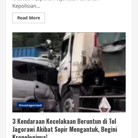
Kepolisian...
Read
Read More
more
about
Bos-
Bos
Ritel
Negara
Tetangga
RI
Cemas,
Maling
Toko
Makin
Menggila
Uncategorized
3 Kendaraan Kecelakaan Beruntun di Tol
Jagorawi Akibat Sopir Mengantuk, Begini
Kronologinya!