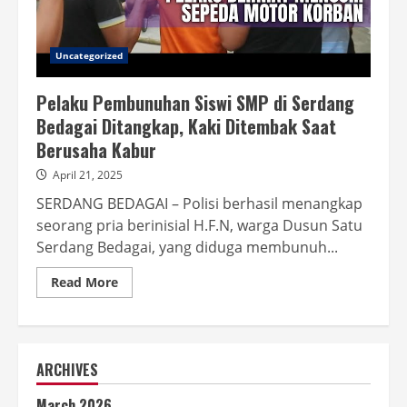
Uncategorized
Pelaku Pembunuhan Siswi SMP di Serdang
Bedagai Ditangkap, Kaki Ditembak Saat
Berusaha Kabur
April 21, 2025
SERDANG BEDAGAI – Polisi berhasil menangkap
seorang pria berinisial H.F.N, warga Dusun Satu
Serdang Bedagai, yang diduga membunuh...
Read
Read More
more
about
Pelaku
Pembunuhan
Siswi
SMP
ARCHIVES
di
Serdang
Bedagai
March 2026