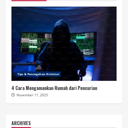
Tips & Pencegahan Kriminal
4 Cara Mengamankan Rumah dari Pencurian
November 11, 2025
ARCHIVES