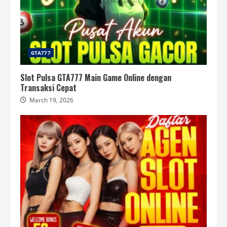
GTA777
Slot Pulsa GTA777 Main Game Online dengan
Transaksi Cepat
March 19, 2026