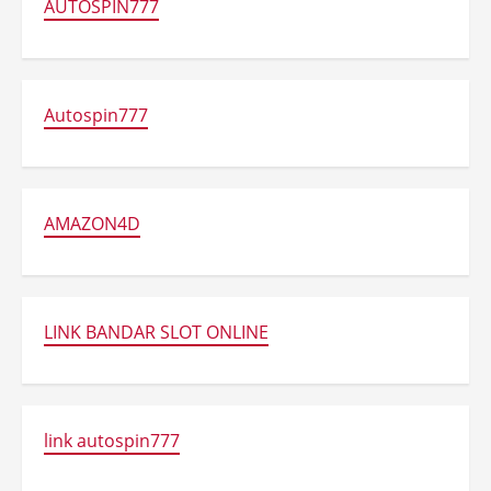
AUTOSPIN777
Autospin777
AMAZON4D
LINK BANDAR SLOT ONLINE
link autospin777