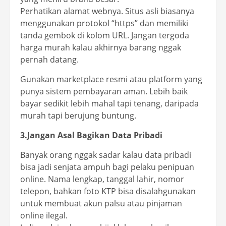
Perhatikan alamat webnya. Situs asli biasanya
menggunakan protokol “https” dan memiliki
tanda gembok di kolom URL. Jangan tergoda
harga murah kalau akhirnya barang nggak
pernah datang.
Gunakan marketplace resmi atau platform yang
punya sistem pembayaran aman. Lebih baik
bayar sedikit lebih mahal tapi tenang, daripada
murah tapi berujung buntung.
3.Jangan Asal Bagikan Data Pribadi
Banyak orang nggak sadar kalau data pribadi
bisa jadi senjata ampuh bagi pelaku penipuan
online. Nama lengkap, tanggal lahir, nomor
telepon, bahkan foto KTP bisa disalahgunakan
untuk membuat akun palsu atau pinjaman
online ilegal.