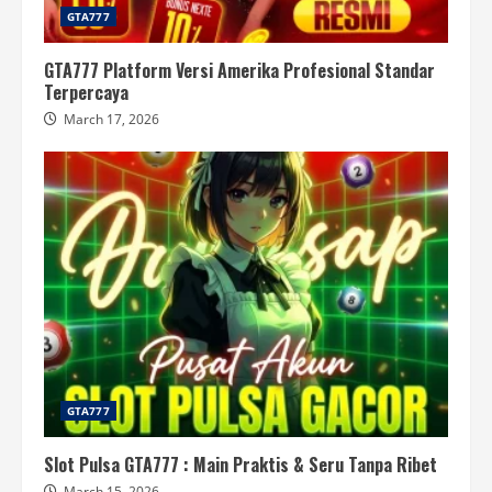
GTA777
GTA777 Platform Versi Amerika Profesional Standar
Terpercaya
March 17, 2026
GTA777
Slot Pulsa GTA777 : Main Praktis & Seru Tanpa Ribet
March 15, 2026