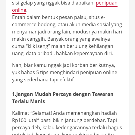
sisi gelap yang nggak bisa diabaikan:
penipuan
online
.
Entah dalam bentuk pesan palsu, situs e-
commerce bodong, atau akun media sosial yang
menyamar jadi orang lain, modusnya makin hari
makin canggih. Banyak orang yang awalnya
cuma “klik iseng” malah berujung kehilangan
uang, data pribadi, bahkan kepercayaan diri.
Nah, biar kamu nggak jadi korban berikutnya,
yuk bahas 5 tips menghindari penipuan online
yang sederhana tapi efektif.
1.Jangan Mudah Percaya dengan Tawaran
Terlalu Manis
Kalimat “Selamat! Anda memenangkan hadiah
Rp100 juta!” pasti bikin jantung berdebar. Tapi
percaya deh, kalau kedengarannya terlalu bagus
untuk jadi kenyataan, kemungkinan besar itu