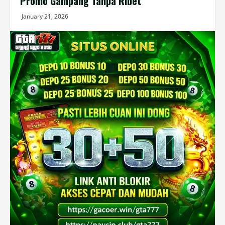
Promo Gampang Tanpa Ribet
January 21, 2026