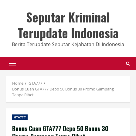
Skip
to
Seputar Kriminal
content
Terupdate Indonesia
Berita Terupdate Seputar Kejahatan Di Indonesia
Primary
Menu
Home
GTA777
Bonus Cuan GTA777 Depo 50 Bonus 30 Promo Gampang
Tanpa Ribet
GTA777
Bonus Cuan GTA777 Depo 50 Bonus 30