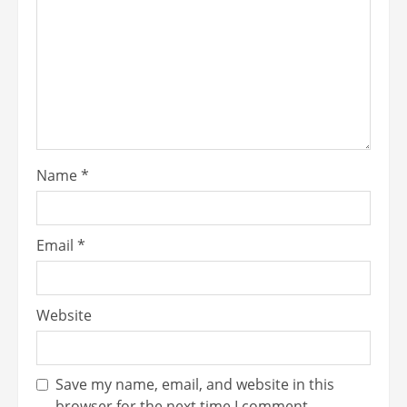
Name
*
Email
*
Website
Save my name, email, and website in this
browser for the next time I comment.