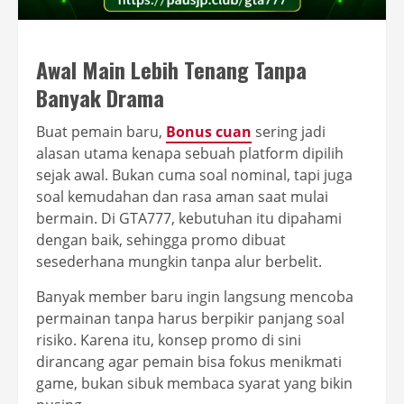
Awal Main Lebih Tenang Tanpa
Banyak Drama
Buat pemain baru,
Bonus cuan
sering jadi
alasan utama kenapa sebuah platform dipilih
sejak awal. Bukan cuma soal nominal, tapi juga
soal kemudahan dan rasa aman saat mulai
bermain. Di GTA777, kebutuhan itu dipahami
dengan baik, sehingga promo dibuat
sesederhana mungkin tanpa alur berbelit.
Banyak member baru ingin langsung mencoba
permainan tanpa harus berpikir panjang soal
risiko. Karena itu, konsep promo di sini
dirancang agar pemain bisa fokus menikmati
game, bukan sibuk membaca syarat yang bikin