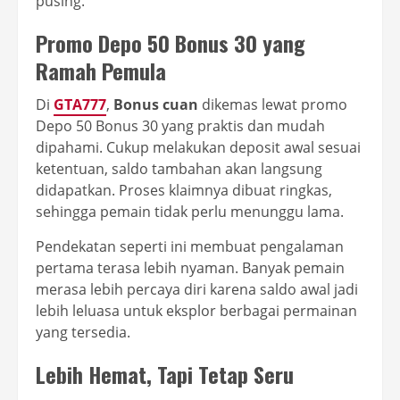
pusing.
Promo Depo 50 Bonus 30 yang
Ramah Pemula
Di
GTA777
,
Bonus cuan
dikemas lewat promo
Depo 50 Bonus 30 yang praktis dan mudah
dipahami. Cukup melakukan deposit awal sesuai
ketentuan, saldo tambahan akan langsung
didapatkan. Proses klaimnya dibuat ringkas,
sehingga pemain tidak perlu menunggu lama.
Pendekatan seperti ini membuat pengalaman
pertama terasa lebih nyaman. Banyak pemain
merasa lebih percaya diri karena saldo awal jadi
lebih leluasa untuk eksplor berbagai permainan
yang tersedia.
Lebih Hemat, Tapi Tetap Seru