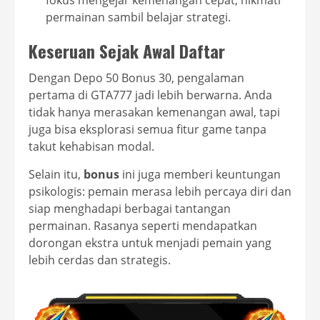
fokus mengejar kemenangan cepat, nikmati
permainan sambil belajar strategi.
Keseruan Sejak Awal Daftar
Dengan Depo 50 Bonus 30, pengalaman
pertama di GTA777 jadi lebih berwarna. Anda
tidak hanya merasakan kemenangan awal, tapi
juga bisa eksplorasi semua fitur game tanpa
takut kehabisan modal.
Selain itu,
bonus
ini juga memberi keuntungan
psikologis: pemain merasa lebih percaya diri dan
siap menghadapi berbagai tantangan
permainan. Rasanya seperti mendapatkan
dorongan ekstra untuk menjadi pemain yang
lebih cerdas dan strategis.