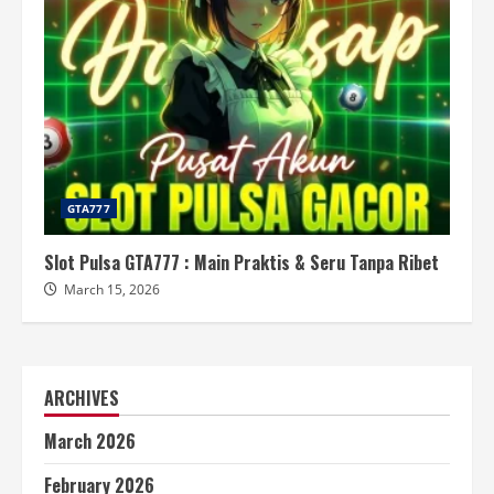
GTA777
Slot Pulsa GTA777 : Main Praktis & Seru Tanpa Ribet
March 15, 2026
ARCHIVES
March 2026
February 2026