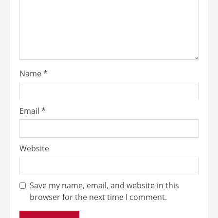
Name
*
Email
*
Website
Save my name, email, and website in this
browser for the next time I comment.