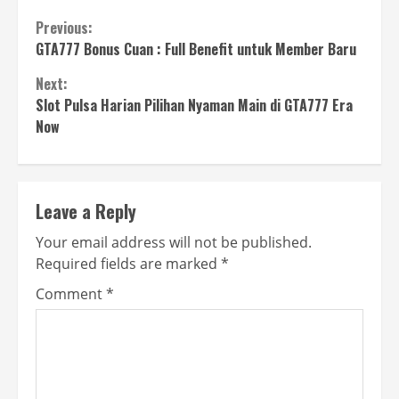
Continue
Previous:
GTA777 Bonus Cuan : Full Benefit untuk Member Baru
Reading
Next:
Slot Pulsa Harian Pilihan Nyaman Main di GTA777 Era
Now
Leave a Reply
Your email address will not be published.
Required fields are marked
*
Comment
*