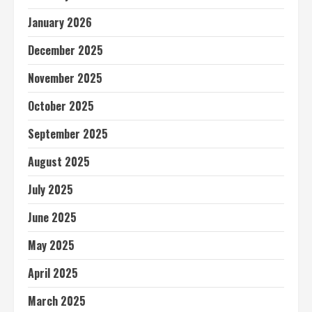
January 2026
December 2025
November 2025
October 2025
September 2025
August 2025
July 2025
June 2025
May 2025
April 2025
March 2025