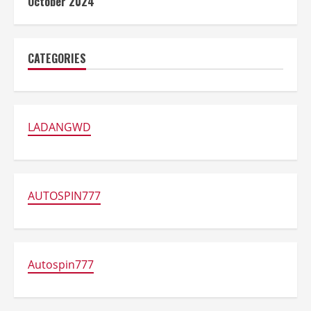
October 2024
CATEGORIES
LADANGWD
AUTOSPIN777
Autospin777