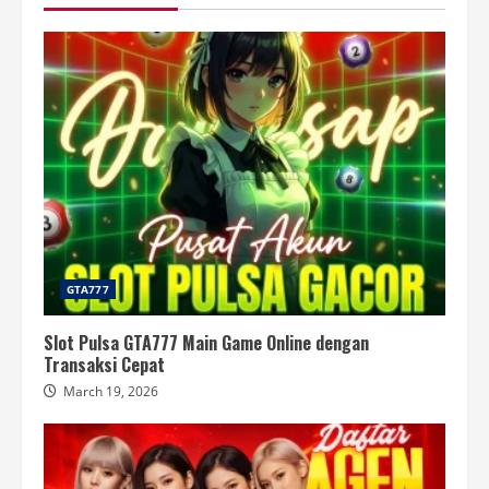
GTA777
Slot Pulsa GTA777 Main Game Online dengan
Transaksi Cepat
March 19, 2026