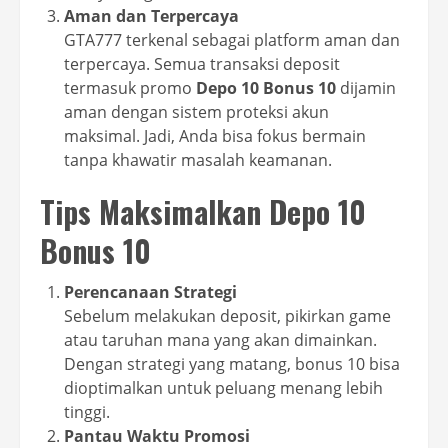
Aman dan Terpercaya
GTA777 terkenal sebagai platform aman dan
terpercaya. Semua transaksi deposit
termasuk promo
Depo 10 Bonus 10
dijamin
aman dengan sistem proteksi akun
maksimal. Jadi, Anda bisa fokus bermain
tanpa khawatir masalah keamanan.
Tips Maksimalkan Depo 10
Bonus 10
Perencanaan Strategi
Sebelum melakukan deposit, pikirkan game
atau taruhan mana yang akan dimainkan.
Dengan strategi yang matang, bonus 10 bisa
dioptimalkan untuk peluang menang lebih
tinggi.
Pantau Waktu Promosi