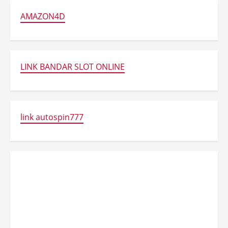
AMAZON4D
LINK BANDAR SLOT ONLINE
link autospin777