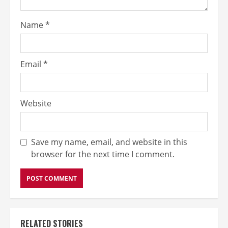
Name
*
Email
*
Website
Save my name, email, and website in this
browser for the next time I comment.
RELATED STORIES