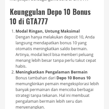
Keunggulan Depo 10 Bonus
10 di GTA777
Modal Ringan, Untung Maksimal
Dengan hanya melakukan deposit 10, Anda
langsung mendapatkan bonus 10 yang
otomatis meningkatkan saldo bermain.
Artinya, modal kecil bisa memberi peluang
menang lebih besar tanpa perlu takut cepat
habis.
Meningkatkan Pengalaman Bermain
Bonus tambahan dari
Depo 10 Bonus 10
memungkinkan pemain mengeksplorasi lebih
banyak permainan dan mencoba berbagai
strategi tanpa tekanan. Hal ini membuat
pengalaman bermain lebih seru dan
menyenangkan.