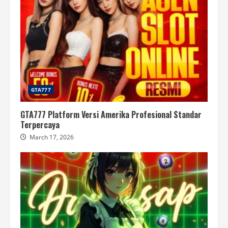
GTA777
GTA777 Platform Versi Amerika Profesional Standar
Terpercaya
March 17, 2026