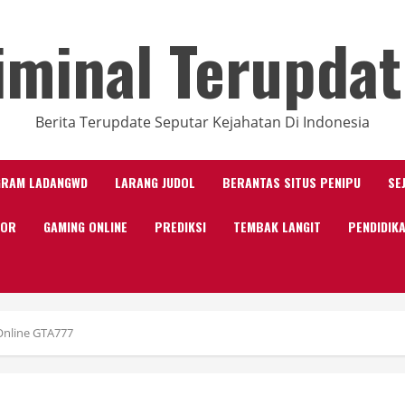
iminal Terupdat
Berita Terupdate Seputar Kejahatan Di Indonesia
GRAM LADANGWD
LARANG JUDOL
BERANTAS SITUS PENIPU
SE
KOR
GAMING ONLINE
PREDIKSI
TEMBAK LANGIT
PENDIDIK
 Online GTA777