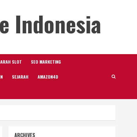
e Indonesia
JARAH SLOT
SEO MARKETING
AN
SEJARAH
AMAZON4D
ARCHIVES