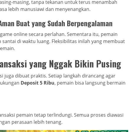
masing-masing, tanpa tekanan untuk terus menambah
rasa lebih manusiawi dan menyenangkan.
, Aman Buat yang Sudah Berpengalaman
game online secara perlahan. Sementara itu, pemain
santai di waktu luang. Fleksibilitas inilah yang membuat
pemain.
ransaksi yang Nggak Bikin Pusing
i juga dibuat praktis. Setiap langkah dirancang agar
 dukungan
Deposit 5 Ribu
, pemain bisa langsung bermain
ansaksi pemain tetap terlindungi. Semua proses diawasi
ngan perasaan lebih tenang.