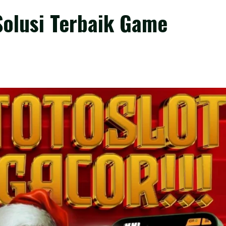
Solusi Terbaik Game