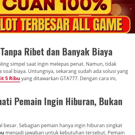
 Tanpa Ribet dan Banyak Biaya
aling simpel saat ingin melepas penat. Namun, tidak
a soal biaya. Untungnya, sekarang sudah ada solusi yang
it 5 Ribu
yang ditawarkan GTA777. Dengan cara ini,
nati Pemain Ingin Hiburan, Bukan
 besar. Sebagian pemain hanya ingin hiburan singkat
bu
menjadi jawaban untuk kebutuhan tersebut. Pemain