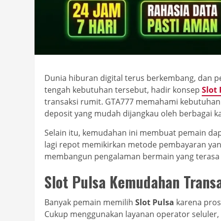
Dunia hiburan digital terus berkembang, dan pe
tengah kebutuhan tersebut, hadir konsep
Slot
transaksi rumit. GTA777 memahami kebutuhan 
deposit yang mudah dijangkau oleh berbagai k
Selain itu, kemudahan ini membuat pemain dap
lagi repot memikirkan metode pembayaran ya
membangun pengalaman bermain yang terasa l
Slot Pulsa Kemudahan Transa
Banyak pemain memilih
Slot Pulsa
karena pros
Cukup menggunakan layanan operator seluler,