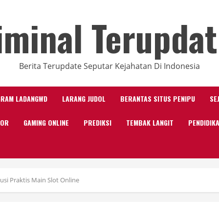
iminal Terupdat
Berita Terupdate Seputar Kejahatan Di Indonesia
GRAM LADANGWD
LARANG JUDOL
BERANTAS SITUS PENIPU
SE
KOR
GAMING ONLINE
PREDIKSI
TEMBAK LANGIT
PENDIDIK
si Praktis Main Slot Online