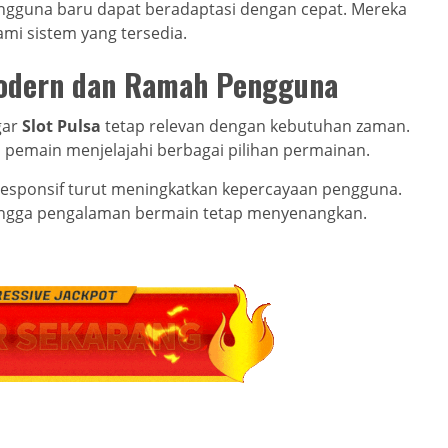
engguna baru dapat beradaptasi dengan cepat. Mereka
i sistem yang tersedia.
Modern dan Ramah Pengguna
gar
Slot Pulsa
tetap relevan dengan kebutuhan zaman.
pemain menjelajahi berbagai pilihan permainan.
esponsif turut meningkatkan kepercayaan pengguna.
ehingga pengalaman bermain tetap menyenangkan.