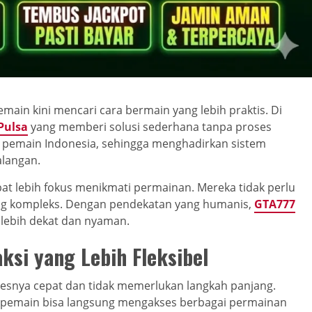
main kini mencari cara bermain yang lebih praktis. Di
 Pulsa
yang memberi solusi sederhana tanpa proses
pemain Indonesia, sehingga menghadirkan sistem
alangan.
at lebih fokus menikmati permainan. Mereka tidak perlu
ng kompleks. Dengan pendekatan yang humanis,
GTA777
ebih dekat dan nyaman.
ksi yang Lebih Fleksibel
esnya cepat dan tidak memerlukan langkah panjang.
 pemain bisa langsung mengakses berbagai permainan