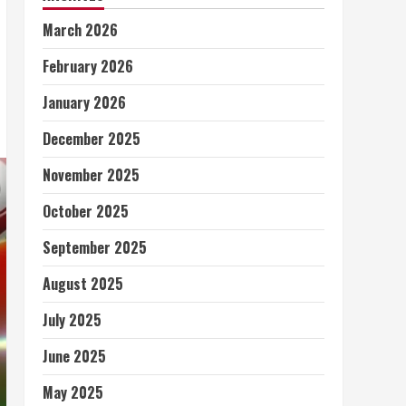
March 2026
February 2026
January 2026
December 2025
November 2025
October 2025
September 2025
August 2025
July 2025
June 2025
May 2025