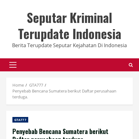
Skip
to
Seputar Kriminal
content
Terupdate Indonesia
Berita Terupdate Seputar Kejahatan Di Indonesia
Primary
Menu
Home
GTA777
Penyebab Bencana Sumatera berikut Daftar perusahaan
terduga.
GTA777
Penyebab Bencana Sumatera berikut