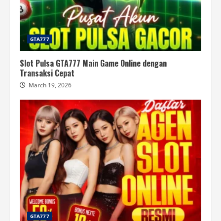
GTA777
Slot Pulsa GTA777 Main Game Online dengan
Transaksi Cepat
March 19, 2026
GTA777