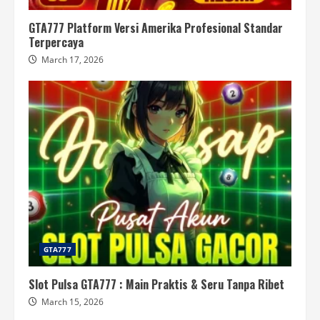
GTA777 Platform Versi Amerika Profesional Standar
Terpercaya
March 17, 2026
GTA777
Slot Pulsa GTA777 : Main Praktis & Seru Tanpa Ribet
March 15, 2026