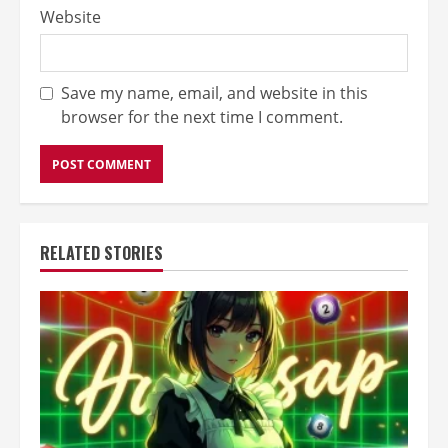
Website
Save my name, email, and website in this
browser for the next time I comment.
RELATED STORIES