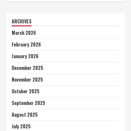
ARCHIVES
March 2026
February 2026
January 2026
December 2025
November 2025
October 2025
September 2025
August 2025
July 2025