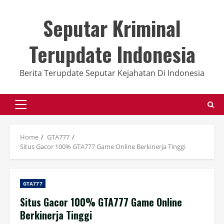
Skip
to
Seputar Kriminal
content
Terupdate Indonesia
Berita Terupdate Seputar Kejahatan Di Indonesia
Primary
Menu
Home
GTA777
Situs Gacor 100% GTA777 Game Online Berkinerja Tinggi
GTA777
Situs Gacor 100% GTA777 Game Online
Berkinerja Tinggi