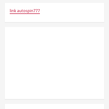
link autospin777