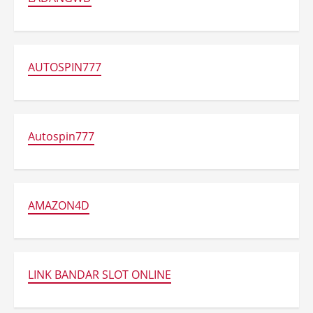
AUTOSPIN777
Autospin777
AMAZON4D
LINK BANDAR SLOT ONLINE