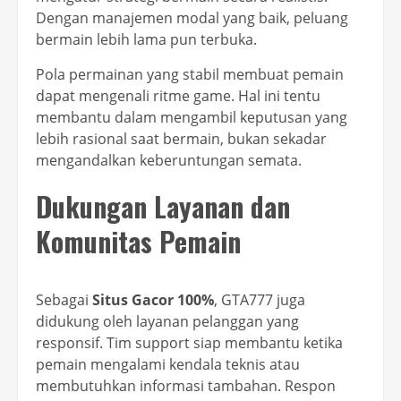
Dengan manajemen modal yang baik, peluang
bermain lebih lama pun terbuka.
Pola permainan yang stabil membuat pemain
dapat mengenali ritme game. Hal ini tentu
membantu dalam mengambil keputusan yang
lebih rasional saat bermain, bukan sekadar
mengandalkan keberuntungan semata.
Dukungan Layanan dan
Komunitas Pemain
Sebagai
Situs Gacor 100%
, GTA777 juga
didukung oleh layanan pelanggan yang
responsif. Tim support siap membantu ketika
pemain mengalami kendala teknis atau
membutuhkan informasi tambahan. Respon