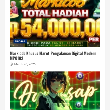
MPO102
Markicob Khusus Maret Pengalaman Digital Modern
MPO102
March 20, 2026