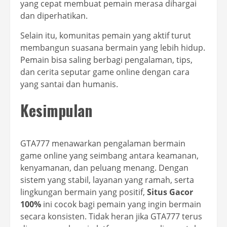
yang cepat membuat pemain merasa dihargai
dan diperhatikan.
Selain itu, komunitas pemain yang aktif turut
membangun suasana bermain yang lebih hidup.
Pemain bisa saling berbagi pengalaman, tips,
dan cerita seputar game online dengan cara
yang santai dan humanis.
Kesimpulan
GTA777 menawarkan pengalaman bermain
game online yang seimbang antara keamanan,
kenyamanan, dan peluang menang. Dengan
sistem yang stabil, layanan yang ramah, serta
lingkungan bermain yang positif,
Situs Gacor
100%
ini cocok bagi pemain yang ingin bermain
secara konsisten. Tidak heran jika GTA777 terus