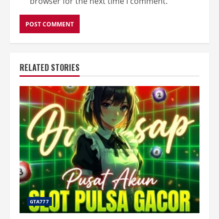
browser for the next time I comment.
RELATED STORIES
GTA777