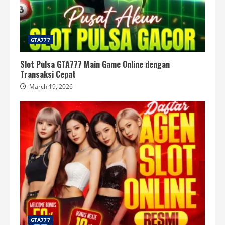
GTA777
Slot Pulsa GTA777 Main Game Online dengan
Transaksi Cepat
March 19, 2026
GTA777