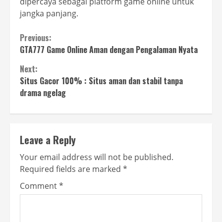
dipercaya sebagai platform game online untuk
jangka panjang.
Continue
Previous:
GTA777 Game Online Aman dengan Pengalaman Nyata
Reading
Next:
Situs Gacor 100% : Situs aman dan stabil tanpa
drama ngelag
Leave a Reply
Your email address will not be published.
Required fields are marked
*
Comment
*