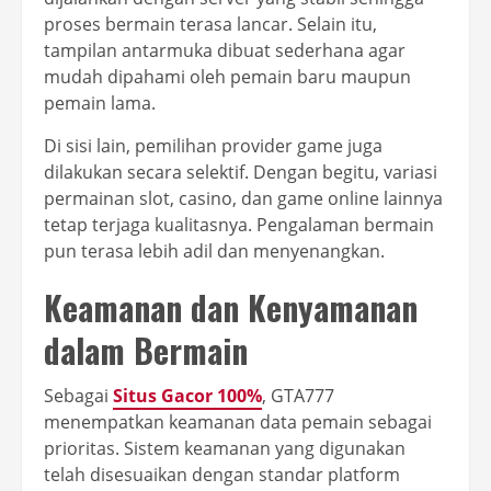
proses bermain terasa lancar. Selain itu,
tampilan antarmuka dibuat sederhana agar
mudah dipahami oleh pemain baru maupun
pemain lama.
Di sisi lain, pemilihan provider game juga
dilakukan secara selektif. Dengan begitu, variasi
permainan slot, casino, dan game online lainnya
tetap terjaga kualitasnya. Pengalaman bermain
pun terasa lebih adil dan menyenangkan.
Keamanan dan Kenyamanan
dalam Bermain
Sebagai
Situs Gacor 100%
, GTA777
menempatkan keamanan data pemain sebagai
prioritas. Sistem keamanan yang digunakan
telah disesuaikan dengan standar platform