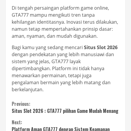
Di tengah persaingan platform game online,
GTA777 mampu mengikuti tren tanpa
kehilangan identitasnya. Inovasi terus dilakukan,
namun tetap mempertahankan prinsip dasar:
aman, nyaman, dan mudah digunakan.
Bagi kamu yang sedang mencari
Situs Slot 2026
dengan pendekatan yang lebih manusiawi dan
sistem yang jelas, GTA777 layak
dipertimbangkan. Platform ini tidak hanya
menawarkan permainan, tetapi juga
pengalaman bermain yang lebih matang dan
berkelanjutan.
Continue
Previous:
Situs Slot 2026 : GTA777 pilihan Game Mudah Menang
Reading
Next:
Platform Aman GTA777 dengan Sistem Keamanan