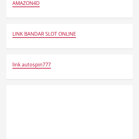
AMAZON4D
LINK BANDAR SLOT ONLINE
link autospin777