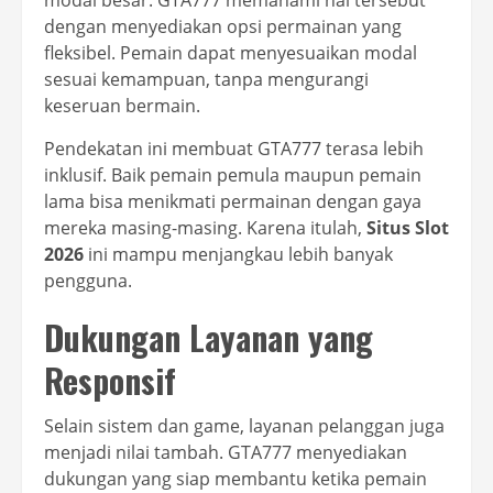
modal besar. GTA777 memahami hal tersebut
dengan menyediakan opsi permainan yang
fleksibel. Pemain dapat menyesuaikan modal
sesuai kemampuan, tanpa mengurangi
keseruan bermain.
Pendekatan ini membuat GTA777 terasa lebih
inklusif. Baik pemain pemula maupun pemain
lama bisa menikmati permainan dengan gaya
mereka masing-masing. Karena itulah,
Situs Slot
2026
ini mampu menjangkau lebih banyak
pengguna.
Dukungan Layanan yang
Responsif
Selain sistem dan game, layanan pelanggan juga
menjadi nilai tambah. GTA777 menyediakan
dukungan yang siap membantu ketika pemain