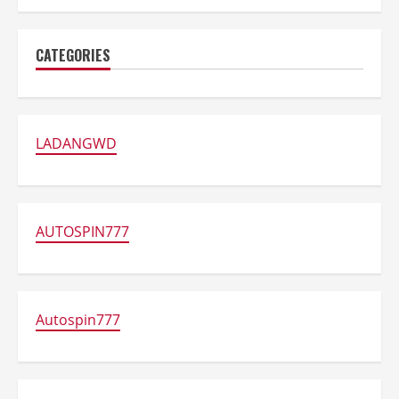
CATEGORIES
LADANGWD
AUTOSPIN777
Autospin777