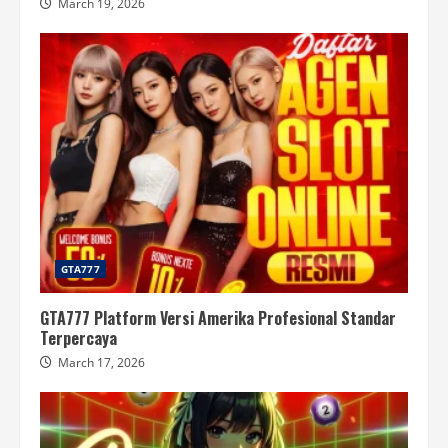
March 19, 2026
GTA777
GTA777 Platform Versi Amerika Profesional Standar
Terpercaya
March 17, 2026