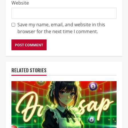
Website
Save my name, email, and website in this
browser for the next time I comment.
RELATED STORIES