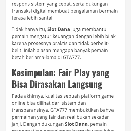
respons sistem yang cepat, serta dukungan
transaksi digital membuat pengalaman bermain
terasa lebih santai.
Tidak hanya itu,
Slot Dana
juga membantu
pemain mengatur keuangan dengan lebih bijak
karena prosesnya praktis dan tidak berbelit-
belit. Inilah alasan mengapa banyak pemain
betah berlama-lama di GTA777.
Kesimpulan: Fair Play yang
Bisa Dirasakan Langsung
Pada akhirnya, kualitas sebuah platform game
online bisa dilihat dari sistem dan
transparansinya. GTA777 membuktikan bahwa
permainan yang fair dan real bukan sekadar
janji. Dengan dukungan
Slot Dana
, pemain