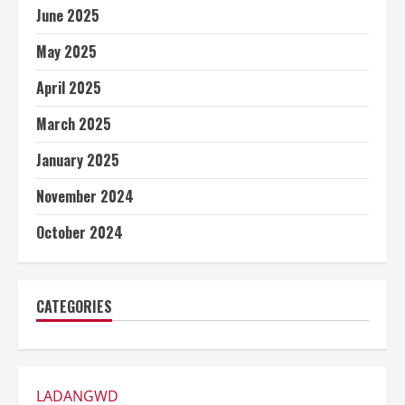
June 2025
May 2025
April 2025
March 2025
January 2025
November 2024
October 2024
CATEGORIES
LADANGWD