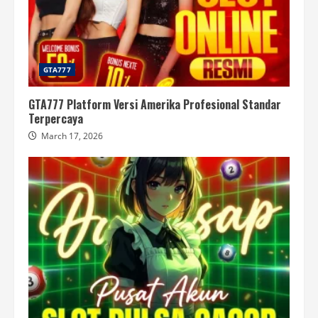
GTA777
GTA777 Platform Versi Amerika Profesional Standar
Terpercaya
March 17, 2026