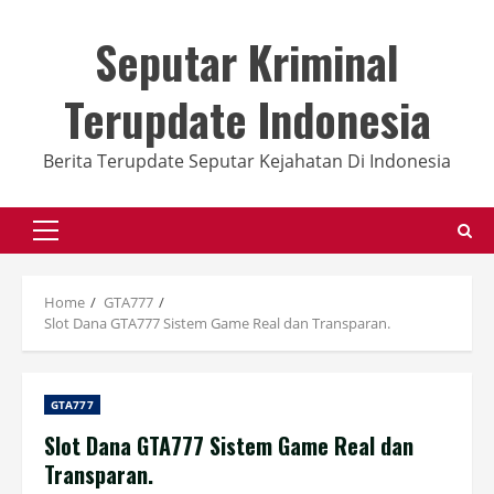
Skip
to
Seputar Kriminal
content
Terupdate Indonesia
Berita Terupdate Seputar Kejahatan Di Indonesia
Primary
Menu
Home
GTA777
Slot Dana GTA777 Sistem Game Real dan Transparan.
GTA777
Slot Dana GTA777 Sistem Game Real dan
Transparan.