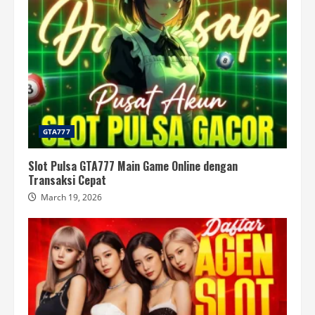
GTA777
Slot Pulsa GTA777 Main Game Online dengan
Transaksi Cepat
March 19, 2026