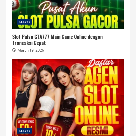
GTA777
Slot Pulsa GTA777 Main Game Online dengan
Transaksi Cepat
March 19, 2026
GTA777