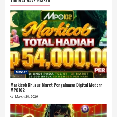
YOU MAY HAVE MISSED
MPO102
Markicob Khusus Maret Pengalaman Digital Modern
MPO102
March 20, 2026