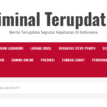
iminal Terupdat
Berita Terupdate Seputar Kejahatan Di Indonesia
GRAM LADANGWD
LARANG JUDOL
BERANTAS SITUS PENIPU
SE
KOR
GAMING ONLINE
PREDIKSI
TEMBAK LANGIT
PENDIDIK
aktis di GTA777