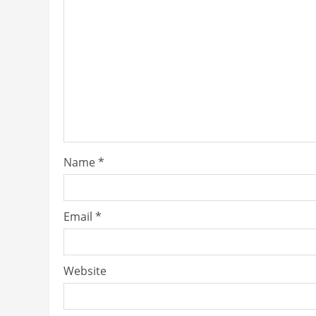
Name
*
Email
*
Website