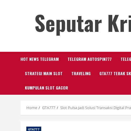
Skip
Seputar Kr
to
content
HOT NEWS TELEGRAM
TELEGRAM AUTOSPIN777
TELE
STRATEGI MAIN SLOT
TRAVELING
GTA777 TEBAK S
KUMPULAN SLOT GACOR
Home
GTA777
Slot Pulsa Jadi Solusi Transaksi Digital Pr
GTA777