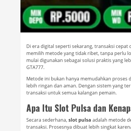
Di era digital seperti sekarang, transaksi cep
memilih metode yang tidak ribet, tanpa perlu lo
mulai digunakan sebagai solusi praktis yang lebi
GTA777.
Metode ini bukan hanya memudahkan proses d
lebih ringan dan aman. Dengan sistem yang ter
transaksi untuk semua kalangan pemain.
Apa Itu Slot Pulsa dan Kena
Secara sederhana,
slot pulsa
adalah metode de
transaksi. Prosesnya dibuat lebih singkat kare