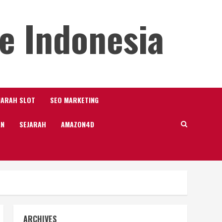
e Indonesia
JARAH SLOT
SEO MARKETING
AN
SEJARAH
AMAZON4D
ARCHIVES