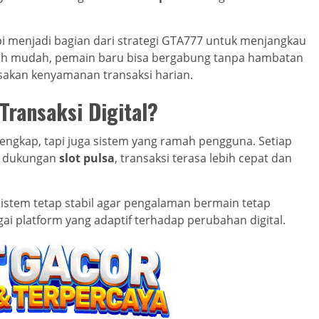
pi menjadi bagian dari strategi GTA777 untuk menjangkau
bih mudah, pemain baru bisa bergabung tanpa hambatan
asakan kenyamanan transaksi harian.
ransaksi Digital?
ngkap, tapi juga sistem yang ramah pengguna. Setiap
an dukungan
slot pulsa
, transaksi terasa lebih cepat dan
istem tetap stabil agar pengalaman bermain tetap
ai platform yang adaptif terhadap perubahan digital.