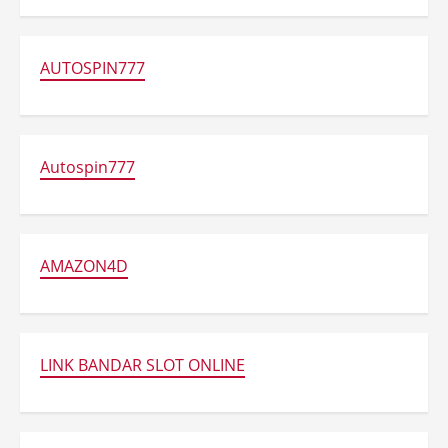
AUTOSPIN777
Autospin777
AMAZON4D
LINK BANDAR SLOT ONLINE