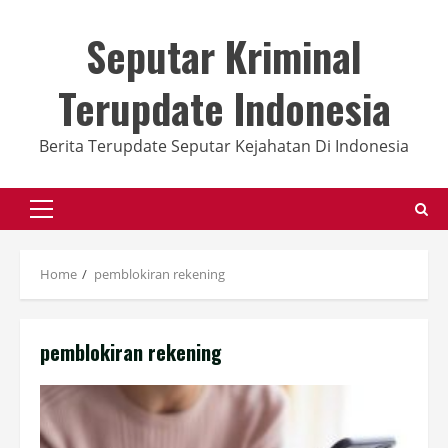
Skip
to
Seputar Kriminal
content
Terupdate Indonesia
Berita Terupdate Seputar Kejahatan Di Indonesia
Primary
Menu
Home
pemblokiran rekening
pemblokiran rekening