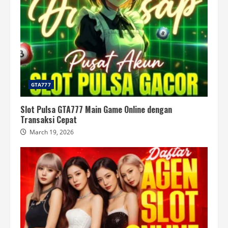
GTA777
Slot Pulsa GTA777 Main Game Online dengan
Transaksi Cepat
March 19, 2026