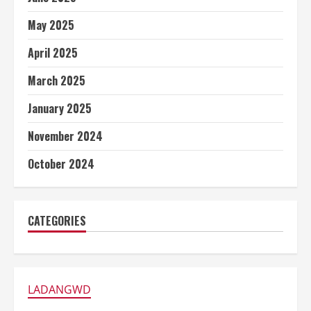
May 2025
April 2025
March 2025
January 2025
November 2024
October 2024
CATEGORIES
LADANGWD