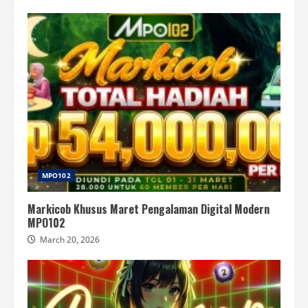
MPO102
Markicob Khusus Maret Pengalaman Digital Modern
MPO102
March 20, 2026