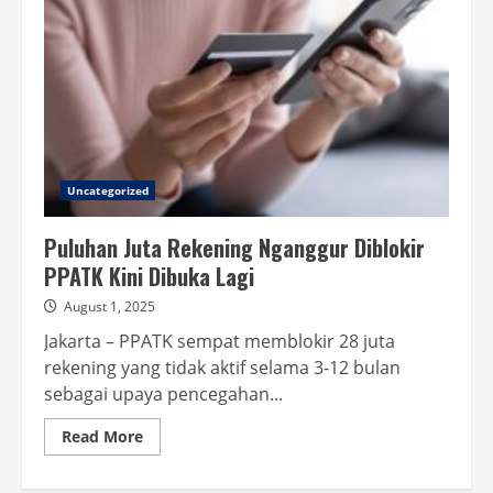
Uncategorized
Puluhan Juta Rekening Nganggur Diblokir
PPATK Kini Dibuka Lagi
August 1, 2025
Jakarta – PPATK sempat memblokir 28 juta
rekening yang tidak aktif selama 3-12 bulan
sebagai upaya pencegahan...
Read
Read More
more
about
Puluhan