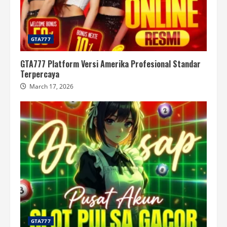
GTA777
GTA777 Platform Versi Amerika Profesional Standar
Terpercaya
March 17, 2026
GTA777