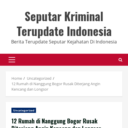
Skip
to
Seputar Kriminal
content
Terupdate Indonesia
Berita Terupdate Seputar Kejahatan Di Indonesia
Primary
Menu
Home
Uncategorized
12 Rumah di Nanggung Bogor Rusak Diterjang Angin
Kencang dan Longsor
Uncategorized
12 Rumah di Nanggung Bogor Rusak