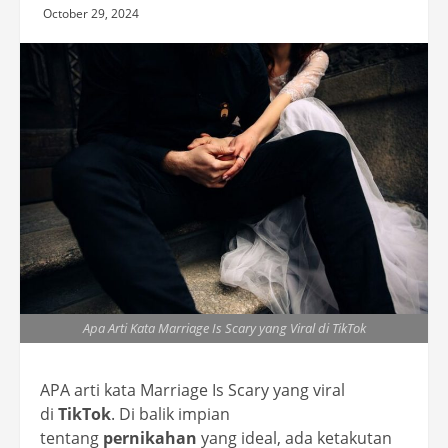
October 29, 2024
Apa Arti Kata Marriage Is Scary yang Viral di TikTok
APA arti kata Marriage Is Scary yang viral
di
TikTok
. Di balik impian
tentang
pernikahan
yang ideal, ada ketakutan