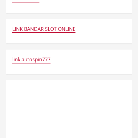
LINK BANDAR SLOT ONLINE
link autospin777