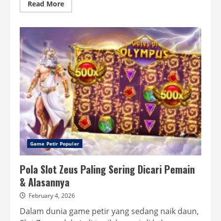
Read
Read More
more
about
Slot
Zeus
Main
Lancar
di
HP,
Kapan
Saja
Tanpa
Ribet
&
lag
Game Petir Populer
Pola Slot Zeus Paling Sering Dicari Pemain
& Alasannya
February 4, 2026
Dalam dunia game petir yang sedang naik daun,