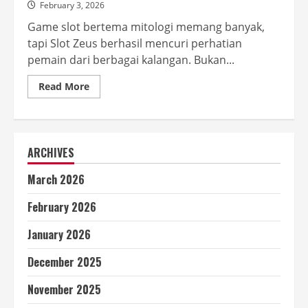
February 3, 2026
Game slot bertema mitologi memang banyak,
tapi Slot Zeus berhasil mencuri perhatian
pemain dari berbagai kalangan. Bukan...
Read
Read More
more
about
Slot
Zeus
:
Kelebihan
ARCHIVES
Unggul
Dibanding
Platform
March 2026
Lain
February 2026
January 2026
December 2025
November 2025