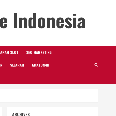
e Indonesia
JARAH SLOT
SEO MARKETING
AN
SEJARAH
AMAZON4D
ARCHIVES