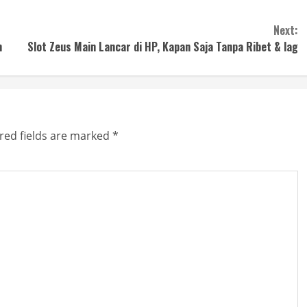
Next:
n
Slot Zeus Main Lancar di HP, Kapan Saja Tanpa Ribet & lag
red fields are marked
*