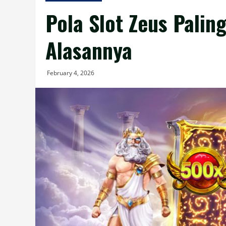
Pola Slot Zeus Palin
Alasannya
February 4, 2026