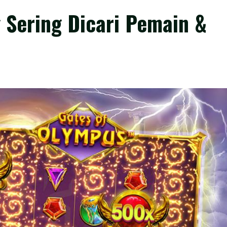
g Sering Dicari Pemain &