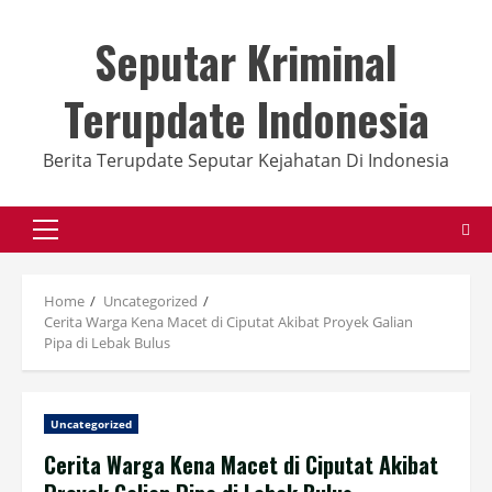
Skip
to
Seputar Kriminal
content
Terupdate Indonesia
Berita Terupdate Seputar Kejahatan Di Indonesia
Primary
Menu
Home
Uncategorized
Cerita Warga Kena Macet di Ciputat Akibat Proyek Galian
Pipa di Lebak Bulus
Uncategorized
Cerita Warga Kena Macet di Ciputat Akibat