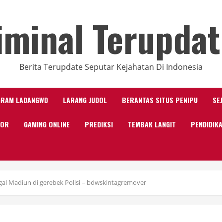
iminal Terupdat
Berita Terupdate Seputar Kejahatan Di Indonesia
GRAM LADANGWD
LARANG JUDOL
BERANTAS SITUS PENIPU
SE
KOR
GAMING ONLINE
PREDIKSI
TEMBAK LANGIT
PENDIDIK
al Madiun di gerebek Polisi – bdwskintagremover