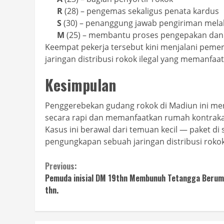
R
(28) – pengemas sekaligus penata kardus
S
(30) – penanggung jawab pengiriman melal
M
(25) – membantu proses pengepakan dan
Keempat pekerja tersebut kini menjalani peme
jaringan distribusi rokok ilegal yang memanfaa
Kesimpulan
Penggerebekan gudang rokok di Madiun ini menu
secara rapi dan memanfaatkan rumah kontraka
Kasus ini berawal dari temuan kecil — paket d
pengungkapan sebuah jaringan distribusi rokok 
Continue
Previous:
Pemuda inisial DM 19thn Membunuh Tetangga Berum
Reading
thn.