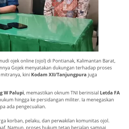
 ojek online (ojol) di Pontianak, Kalimantan Barat,
lumnya Gojek menyatakan dukungan terhadap proses
itranya, kini
Kodam XII/Tanjungpura
juga
ng W Palupi
, memastikan oknum TNI berinisial
Letda FA
hukum hingga ke persidangan militer. Ia menegaskan
npa ada pengecualian.
rga korban, pelaku, dan perwakilan komunitas ojol.
f. Namun, proses hukum tetap berjalan sampai