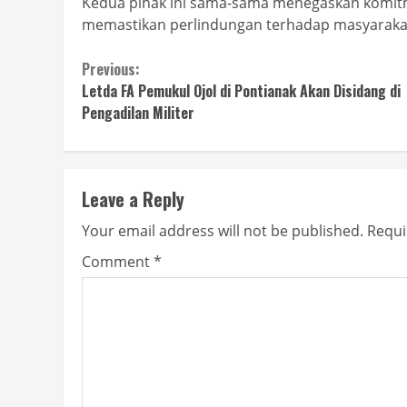
Kedua pihak ini sama-sama menegaskan komitm
memastikan perlindungan terhadap masyarakat 
Continue
Previous:
Letda FA Pemukul Ojol di Pontianak Akan Disidang di
Reading
Pengadilan Militer
Leave a Reply
Your email address will not be published.
Requi
Comment
*