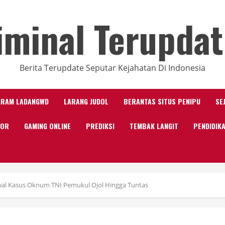
iminal Terupdat
Berita Terupdate Seputar Kejahatan Di Indonesia
GRAM LADANGWD
LARANG JUDOL
BERANTAS SITUS PENIPU
SE
KOR
GAMING ONLINE
PREDIKSI
TEMBAK LANGIT
PENDIDIK
al Kasus Oknum TNI Pemukul Ojol Hingga Tuntas