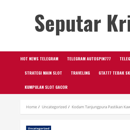
Skip
Seputar Kr
to
content
HOT NEWS TELEGRAM
TELEGRAM AUTOSPIN777
TELE
STRATEGI MAIN SLOT
TRAVELING
GTA777 TEBAK S
KUMPULAN SLOT GACOR
Home
Uncategorized
Kodam Tanjungpura Pastikan Kaw
Uncategorized