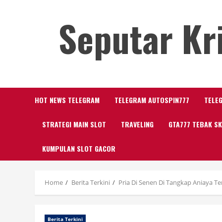
Skip
Seputar Kr
to
content
HOT NEWS TELEGRAM
TELEGRAM AUTOSPIN777
TELE
STRATEGI MAIN SLOT
TRAVELING
GTA777 TEBAK S
KUMPULAN SLOT GACOR
Home
Berita Terkini
Pria Di Senen Di Tangkap Aniaya 
Berita Terkini