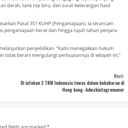
n darah, tank top biru, dan surat keterangan hasil
sarkan Pasal 351 KUHP (Penganiayaan). Ia terancam
s penganiayaan berat dan hingga tujuh tahun penjara
sih melanjutkan penyelidikan. “Kami menegakkan hukum
n tidak berani mengulangi perbuatannya di wilayah ini,”
Next:
Di infokan 2 TKW Indonesia tewas dalam kebakaran di
Hong kong -bdwskintagremover
red fields are marked
*