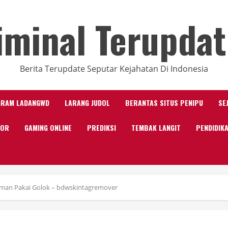
iminal Terupdat
Berita Terupdate Seputar Kejahatan Di Indonesia
GRAM LADANGWD
LARANG JUDOL
BERANTAS SITUS PENIPU
SE
KOR
GAMING ONLINE
PREDIKSI
TEMBAK LANGIT
PENDIDIK
Teman Pakai Golok – bdwskintagremover