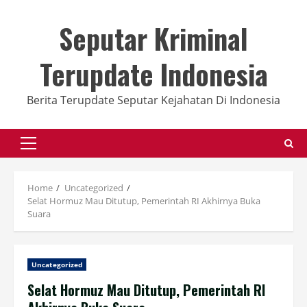
Skip
to
Seputar Kriminal
content
Terupdate Indonesia
Berita Terupdate Seputar Kejahatan Di Indonesia
Primary
Menu
Home
Uncategorized
Selat Hormuz Mau Ditutup, Pemerintah RI Akhirnya Buka
Suara
Uncategorized
Selat Hormuz Mau Ditutup, Pemerintah RI